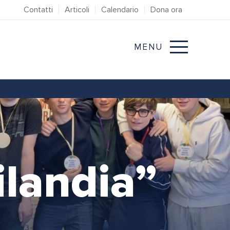
Contatti
Articoli
Calendario
Dona ora
MENU
ilandia”