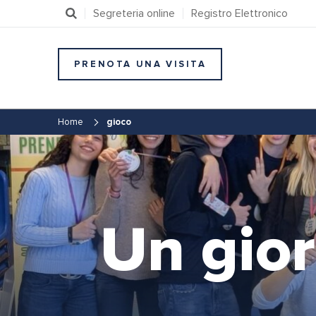
Segreteria online
Registro Elettronico
PRENOTA UNA VISITA
Home
gioco
Un gior