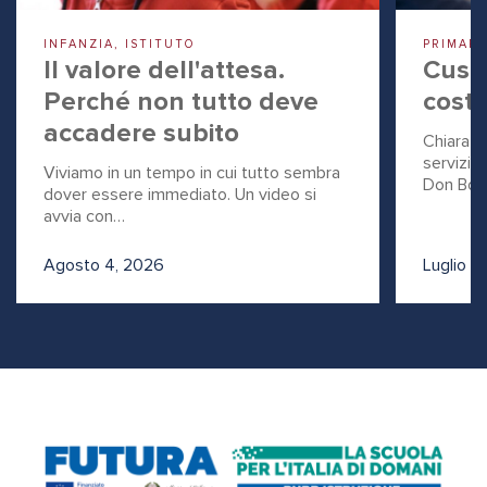
INFANZIA, ISTITUTO
PRIMARI
Il valore dell'attesa.
Custo
Perché non tutto deve
costr
accadere subito
Chiara S
servizio 
Viviamo in un tempo in cui tutto sembra
Don Bosc
dover essere immediato. Un video si
avvia con…
Luglio 3
Agosto 4, 2026